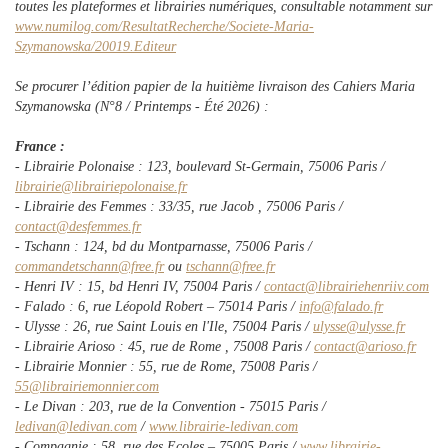
toutes les plateformes et librairies numériques, consultable notamment sur
www.numilog.com/ResultatRecherche/Societe-Maria-
Szymanowska/20019.Editeur
Se procurer l’édition papier de la huitième livraison des
Cahiers Maria
Szymanowska
(N°8 / Printemps - Été 2026) :
France :
- Librairie Polonaise : 123, boulevard St-Germain, 75006 Paris /
librairie@librairiepolonaise.fr
- Librairie des Femmes : 33/35, rue Jacob , 75006 Paris /
contact@desfemmes.fr
- Tschann : 124, bd du Montparnasse, 75006 Paris /
commandetschann@free.fr
ou
tschann@free.fr
- Henri IV : 15, bd Henri IV, 75004 Paris /
contact@librairiehenriiv.com
- Falado : 6, rue Léopold Robert – 75014 Paris /
info@falado.fr
- Ulysse : 26, rue Saint Louis en l'Ile, 75004 Paris /
ulysse@ulysse.fr
- Librairie Arioso : 45, rue de Rome , 75008 Paris /
contact@arioso.fr
- Librairie Monnier : 55, rue de Rome, 75008 Paris /
55@librairiemonnier.com
- Le Divan : 203, rue de la Convention - 75015 Paris /
ledivan@ledivan.com
/
www.librairie-ledivan.com
- Compagnie : 58, rue des Ecoles – 75005 Paris /
www.librairie-