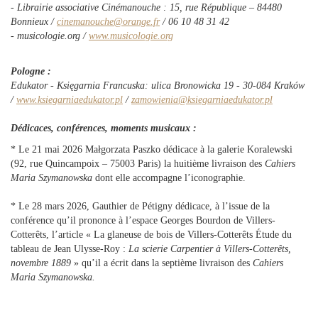
- Librairie associative Cinémanouche : 15, rue République – 84480
Bonnieux /
cinemanouche@orange.fr
/ 06 10 48 31 42
- musicologie.org /
www.musicologie.org
Pologne :
Edukator - Księgarnia Francuska: ulica Bronowicka 19 - 30-084 Kraków
/
www.ksiegarniaedukator.pl
/
zamowienia@ksiegarniaedukator.pl
Dédicaces, conférences, moments musicaux :
* Le 21 mai 2026 Małgorzata Paszko dédicace à la galerie Koralewski
(92, rue Quincampoix – 75003 Paris) la huitième livraison des
Cahiers
Maria Szymanowska
dont elle accompagne l’iconographie.
* Le 28 mars 2026, Gauthier de Pétigny dédicace, à l’issue de la
conférence qu’il prononce à l’espace Georges Bourdon de Villers-
Cotterêts, l’article « La glaneuse de bois de Villers-Cotterêts Étude du
tableau de Jean Ulysse-Roy :
La scierie Carpentier à Villers-Cotterêts,
novembre 1889
» qu’il a écrit dans la septième livraison des
Cahiers
Maria Szymanowska.