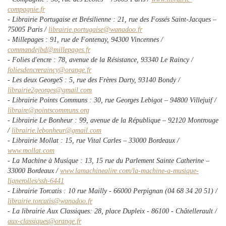
compagnie.fr
- Librairie Portugaise et Brésilienne : 21, rue des Fossés Saint-Jacques –
75005 Paris /
librairie.portugaise@wanadoo.fr
- Millepages : 91, rue de Fontenay, 94300 Vincennes /
commandejbd@millepages.fr
- Folies d'encre : 78, avenue de la Résistance, 93340 Le Raincy /
foliesdencreraincy@orange.fr
- Les deux GeorgeS : 5, rue des Frères Darty, 93140 Bondy /
librairie2georges@gmail.com
- Librairie Points Communs : 30, rue Georges Lebigot – 94800 Villejuif /
libraire@pointscommuns.org
- Librairie Le Bonheur : 99, avenue de la République – 92120 Montrouge
/
librairie.lebonheur@gmail.com
- Librairie Mollat : 15, rue Vital Carles – 33000 Bordeaux /
www.mollat.com
- La Machine à Musique : 13, 15 rue du Parlement Sainte Catherine –
33000 Bordeaux /
www.lamachinealire.com/la-machine-a-musique-
lignerolles/ssh-6441
- Librairie Torcatis : 10 rue Mailly - 66000 Perpignan (04 68 34 20 51) /
librairie.torcatis@wanadoo.fr
- La librairie Aux Classiques: 28, place Dupleix - 86100 - Châtellerault /
aux-classiques@orange.fr