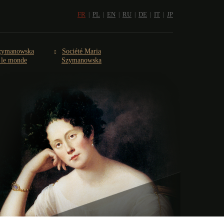
FR
PL
EN
RU
DE
IT
JP
zymanowska
Société Maria
s le monde
Szymanowska