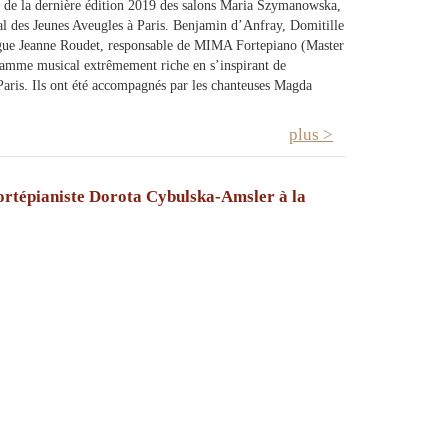
tre de la dernière édition 2019 des salons Maria Szymanowska,
al des Jeunes Aveugles à Paris. Benjamin d’Anfray, Domitille
logue Jeanne Roudet, responsable de MIMA Fortepiano (Master
ramme musical extrêmement riche en s’inspirant de
 Paris. Ils ont été accompagnés par les chanteuses Magda
plus >
fortépianiste Dorota Cybulska-Amsler à la