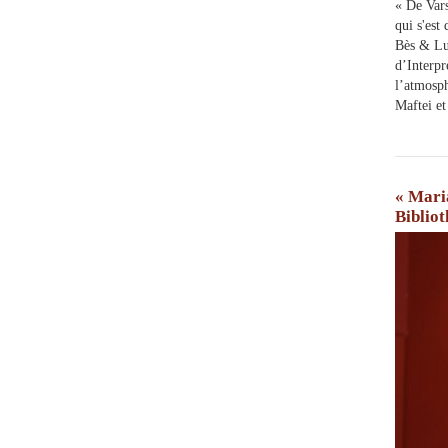
« De Vars
qui s'est
Bès & Luc
d’Interpr
l’atmosph
Maftei et
« Maria
Bibliot