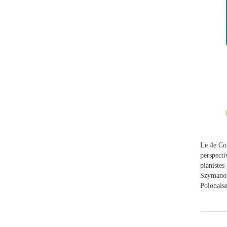
Le 4e Col
perspecti
pianistes
Szymanows
Polonaise