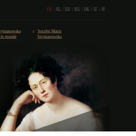
FR
PL
EN
RU
DE
IT
JP
zymanowska
Société Maria
s le monde
Szymanowska