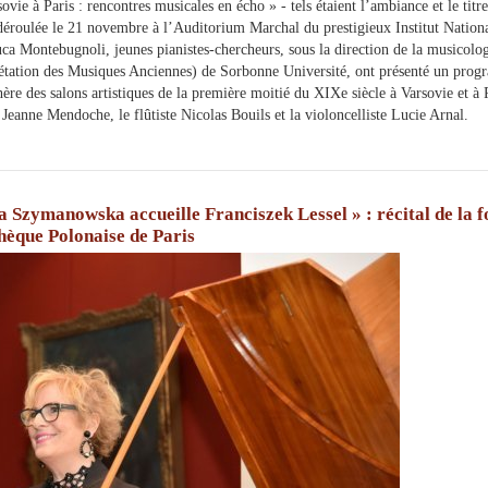
ovie à Paris : rencontres musicales en écho » - tels étaient l’ambiance et le ti
 déroulée le 21 novembre à l’Auditorium Marchal du prestigieux Institut Nation
a Montebugnoli, jeunes pianistes-chercheurs, sous la direction de la musico
étation des Musiques Anciennes) de Sorbonne Université, ont présenté un prog
ère des salons artistiques de la première moitié du XIXe siècle à Varsovie et à
 Jeanne Mendoche, le flûtiste Nicolas Bouils et la violoncelliste Lucie Arnal.
 Szymanowska accueille Franciszek Lessel » : récital de la 
hèque Polonaise de Paris