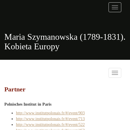
Toggle
navigati
Maria Szymanowska (1789-1831).
Kobieta Europy
Toggle
navigati
Partner
Polnisches Institut in Paris
http://www.institutpolonais.fr/#/event/903
http://www.institutpolonais.fr/#/event/713
http://www.institutpolonais.fr/#/event/522