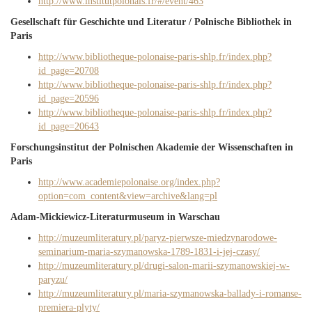
http://www.institutpolonais.fr/#/event/463
Gesellschaft für Geschichte und Literatur / Polnische Bibliothek in
Paris
http://www.bibliotheque-polonaise-paris-shlp.fr/index.php?
id_page=20708
http://www.bibliotheque-polonaise-paris-shlp.fr/index.php?
id_page=20596
http://www.bibliotheque-polonaise-paris-shlp.fr/index.php?
id_page=20643
Forschungsinstitut der Polnischen Akademie der Wissenschaften in
Paris
http://www.academiepolonaise.org/index.php?
option=com_content&view=archive&lang=pl
Adam-Mickiewicz-Literaturmuseum in Warschau
http://muzeumliteratury.pl/paryz-pierwsze-miedzynarodowe-
seminarium-maria-szymanowska-1789-1831-i-jej-czasy/
http://muzeumliteratury.pl/drugi-salon-marii-szymanowskiej-w-
paryzu/
http://muzeumliteratury.pl/maria-szymanowska-ballady-i-romanse-
premiera-plyty/