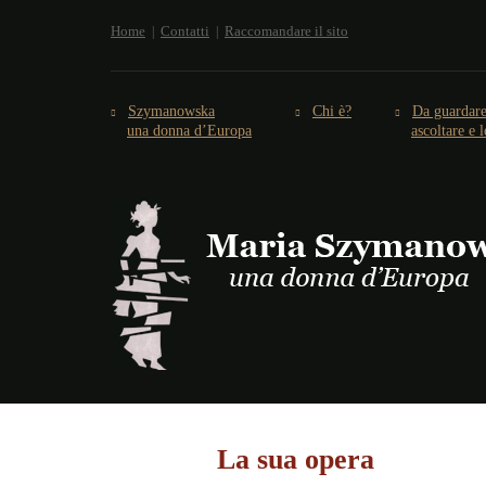
Home
Contatti
Raccomandare il sito
Szymanowska
Chi è?
Da guardare
una donna d’Europa
ascoltare e 
La sua opera