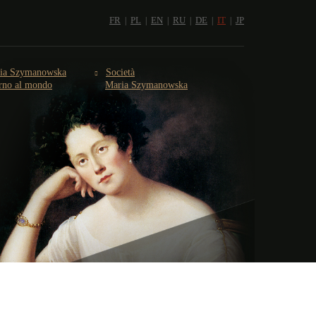
FR
PL
EN
RU
DE
IT
JP
ia Szymanowska
Società
orno al mondo
Maria Szymanowska