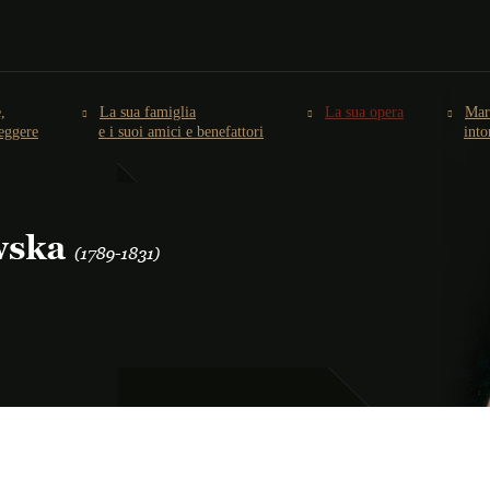
,
La sua famiglia
La sua opera
Mar
leggere
e i suoi amici e benefattori
int